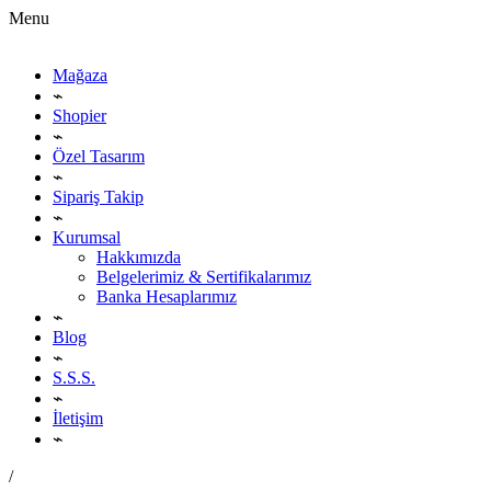
Menu
Mağaza
⌁
Shopier
⌁
Özel Tasarım
⌁
Sipariş Takip
⌁
Kurumsal
Hakkımızda
Belgelerimiz & Sertifikalarımız
Banka Hesaplarımız
⌁
Blog
⌁
S.S.S.
⌁
İletişim
⌁
/