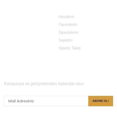
DESTEK
MAĞAZA
İletişim
Hesabım
Garanti ve İade Koşulları
Favorilerim
Gizlilik Politikası
Siparişlerim
Sıkça Sorulan Sorular
Sepetim
Sipariş Takip
İÇERİK BÜLTENİ
Kampanya ve gelişmelerden haberdar olun