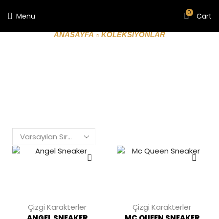
0
Menu
Cart
ANASAYFA
KOLEKSIYONLAR
ÇIZGI KARAKTERLER
Çizgi Karakterler
Çizgi Karakterler
ANGEL SNEAKER
MC QUEEN SNEAKER