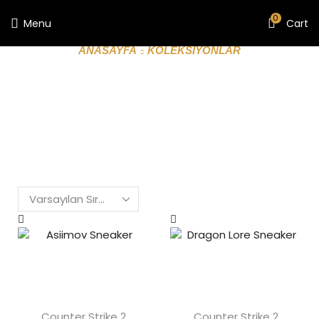
0
Menu
Cart
ANASAYFA
KOLEKSIYONLAR
SEVGILI ÇIFTLERI
Counter Strike 2
Counter Strike 2