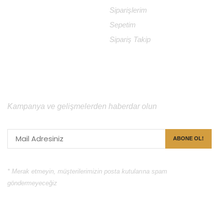
Gizlilik Politikası
Siparişlerim
Sıkça Sorulan Sorular
Sepetim
Sipariş Takip
İÇERİK BÜLTENİ
Kampanya ve gelişmelerden haberdar olun
* Merak etmeyin, müşterilerimizin posta kutularına spam
göndermeyeceğiz