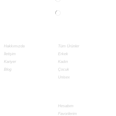
KURUMSAL
ÜRÜNLER
Hakkımızda
Tüm Ürünler
İletişim
Erkek
Kariyer
Kadın
Blog
Çocuk
Unisex
DESTEK
MAĞAZA
İletişim
Hesabım
Garanti ve İade Koşulları
Favorilerim